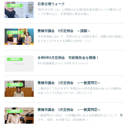
石巻古墳ウォーク
活動報告
明日1月11日（土）に開催される第5回石巻古墳ウォーク❗案内スタ
ッフ引率のもと、石巻地区に残る古墳に...
豊橋市議会 9月定例会 ～請願～
活動報告
９月定例会において、市民の方より依頼を受け、請願の紹介議員と
なりました❗ そもそも請願とは何か、とい...
令和8年6月定例会 市政報告会を開催！
活動報告
R8.6市政報告スライドPDFダウンロード
豊橋市議会 3月定例会 ～一般質問①～
活動報告
ご無沙汰しております💦 年明けから常任委員会があったり臨時会
があったりで1月はバタバタ…2月に入って...
豊橋市議会 3月定例会 ～一般質問②～
活動報告
一般質問の2つ目は 「公共施設等における利便性向上について」🏢
です。 現在、わが国では「自治体DX（...