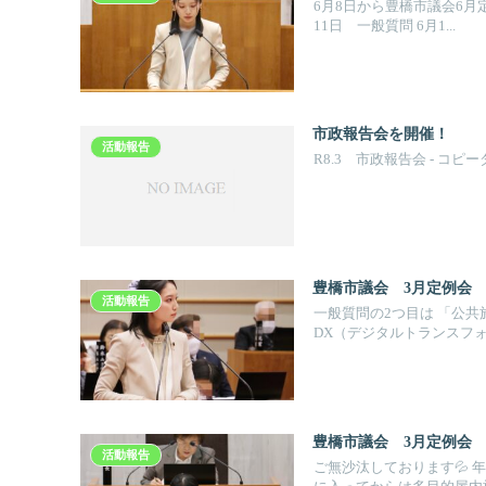
6月8日から豊橋市議会6月定
11日 一般質問 6月1...
市政報告会を開催！
活動報告
R8.3 市政報告会 - コピ
豊橋市議会 3月定例会
活動報告
一般質問の2つ目は 「公共
DX（デジタルトランスフォ..
豊橋市議会 3月定例会
活動報告
ご無沙汰しております💦 