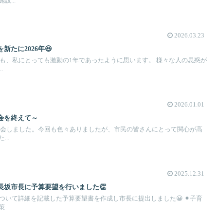
...
2026.03.23
新たに2026年😆
ても、私にとっても激動の1年であったように思います。 様々な人の思惑が
.
2026.01.01
会を終えて～
は閉会しました。今回も色々ありましたが、市民の皆さんにとって関心が高
..
2025.12.31
長坂市長に予算要望を行いました👏
ついて詳細を記載した予算要望書を作成し市長に提出しました😀 ⚫︎子育
..