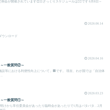
例会が開催されています👏🏻ざっくりスケジュールは👇🏻です 6月8日～
2026.06.14
ーダウンロード
2026.04.16
 ～一般質問②～
施設等における利便性向上について」🏢です。 現在、わが国では「自治体
.
2026.03.23
 ～一般質問①～
年明けから常任委員会があったり臨時会があったりで1月はバタバタ…2月