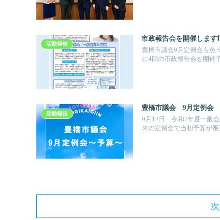
市政報告会を開催します❗
活動報告
豊橋市議会9月定例会も色
に4回の市政報告会を開催予定
豊橋市議会 9月定例会
活動報告
9月12日 令和7年度一
末の定例会で当初予算が審議さ
次