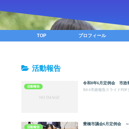
TOP
プロフィール
活動報告
令和8年6月定例会 市政
活動報告
R8.6市政報告スライドPD
豊橋市議会6月定例会 
活動報告