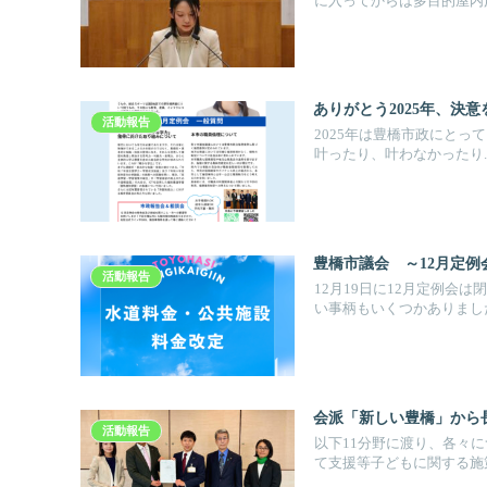
に入ってからは多目的屋内施設
ありがとう2025年、決意を
活動報告
2025年は豊橋市政にとっ
叶ったり、叶わなかったり..
豊橋市議会 ～12月定例
活動報告
12月19日に12月定例会
い事柄もいくつかありました.
会派「新しい豊橋」から
活動報告
以下11分野に渡り、各々に
て支援等子どもに関する施策.